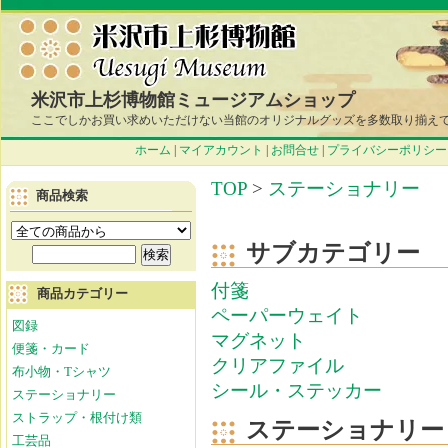
米沢市上杉博物館ミュージアムショップ
ここでしかお買い求めいただけない当館のオリジナルグッズを多数取り揃え
ホーム
|
マイアカウント
|
お問合せ
|
プライバシーポリシー
TOP
>
ステーショナリー
商品検索
サブカテゴリー
付箋
商品カテゴリー
ペーパーウェイト
図録
マグネット
便箋・カード
クリアファイル
布小物・Tシャツ
シール・ステッカー
ステーショナリー
ストラップ・根付け類
ステーショナリー
工芸品