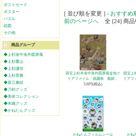
ポストカード
ポスター
[ 並び順を変更 ] -
おすすめ
パズル
前のページへ
全 [24] 商品
絵図
その他
商品グループ
◆上杉洛中洛外図屏風
◆上杉鷹山
◆上杉謙信
国宝上杉本洛中洛外図屏風金地ク
国宝上
◆上杉景勝
リアファイル「祇園祭 船鉾」
リアフ
◆直江兼続
528円(税込)
◆刀剣グッズ
◆美術コレクション
◆米織グッズ
◆かねたんグッズ
かねたんフィルムシール
かね