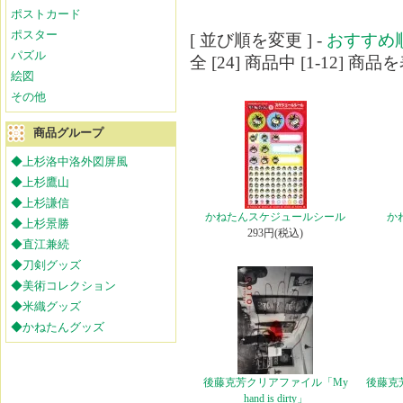
ポストカード
ポスター
[ 並び順を変更 ] -
おすすめ
パズル
全 [24] 商品中 [1-12]
絵図
その他
商品グループ
◆上杉洛中洛外図屏風
◆上杉鷹山
◆上杉謙信
かねたんスケジュールシール
か
◆上杉景勝
293円(税込)
◆直江兼続
◆刀剣グッズ
◆美術コレクション
◆米織グッズ
◆かねたんグッズ
後藤克芳クリアファイル「My
後藤克
hand is dirty」