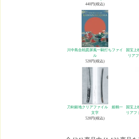
440円(税込)
川中島合戦図屏風一騎打ちファイ
国宝上
ル
リアフ
528円(税込)
刀剣銀地クリアファイル 姫鶴一
国宝上
文字
リアフ
528円(税込)