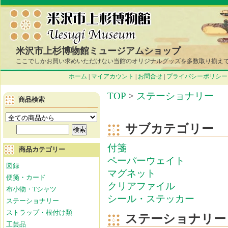
米沢市上杉博物館ミュージアムショップ
ここでしかお買い求めいただけない当館のオリジナルグッズを多数取り揃え
ホーム
|
マイアカウント
|
お問合せ
|
プライバシーポリシー
TOP
>
ステーショナリー
商品検索
サブカテゴリー
付箋
商品カテゴリー
ペーパーウェイト
図録
マグネット
便箋・カード
クリアファイル
布小物・Tシャツ
シール・ステッカー
ステーショナリー
ストラップ・根付け類
ステーショナリー
工芸品