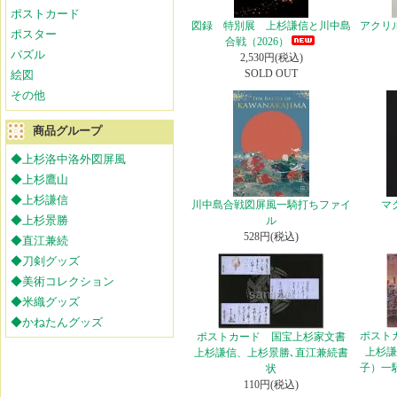
ポストカード
図録 特別展 上杉謙信と川中島
アクリ
ポスター
合戦（2026）
パズル
2,530円(税込)
SOLD OUT
絵図
その他
商品グループ
◆上杉洛中洛外図屏風
◆上杉鷹山
◆上杉謙信
川中島合戦図屏風一騎打ちファイ
マ
◆上杉景勝
ル
528円(税込)
◆直江兼続
◆刀剣グッズ
◆美術コレクション
◆米織グッズ
◆かねたんグッズ
ポスト
ポストカード 国宝上杉家文書
上杉謙
上杉謙信、上杉景勝､直江兼続書
子）一騎
状
110円(税込)