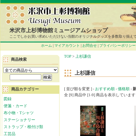
米沢市上杉博物館ミュージアムショップ
ここでしかお買い求めいただけない当館のオリジナルグッズを多数取り揃え
ホーム
|
マイアカウント
|
お問合せ
|
プライバシーポリシー
TOP
>
上杉謙信
商品検索
上杉謙信
[ 並び順を変更 ] -
おすすめ順
-
価格順
-
商品カテゴリー
全 [9] 商品中 [1-9] 商品を表示しています
図録
便箋・カード
布小物・Tシャツ
ステーショナリー
ストラップ・根付け類
工芸品