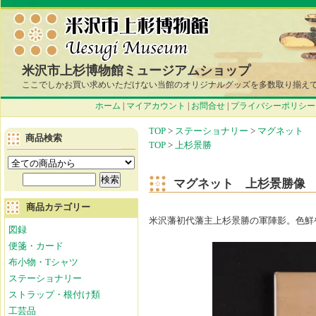
米沢市上杉博物館ミュージアムショップ
ここでしかお買い求めいただけない当館のオリジナルグッズを多数取り揃え
ホーム
|
マイアカウント
|
お問合せ
|
プライバシーポリシー
TOP
>
ステーショナリー
>
マグネット
商品検索
TOP
>
上杉景勝
マグネット 上杉景勝像
商品カテゴリー
米沢藩初代藩主上杉景勝の軍陣影。色鮮
図録
便箋・カード
布小物・Tシャツ
ステーショナリー
ストラップ・根付け類
工芸品