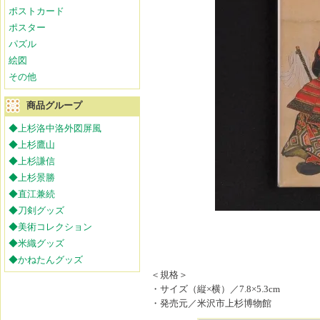
ポストカード
ポスター
パズル
絵図
その他
商品グループ
◆上杉洛中洛外図屏風
◆上杉鷹山
◆上杉謙信
◆上杉景勝
◆直江兼続
◆刀剣グッズ
◆美術コレクション
◆米織グッズ
◆かねたんグッズ
＜規格＞
・サイズ（縦×横）／7.8×5.3cm
・発売元／米沢市上杉博物館