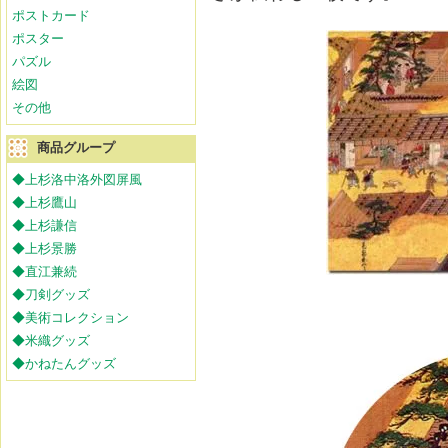
ポストカード
ポスター
パズル
絵図
その他
商品グループ
◆上杉洛中洛外図屏風
◆上杉鷹山
◆上杉謙信
◆上杉景勝
◆直江兼続
◆刀剣グッズ
◆美術コレクション
◆米織グッズ
◆かねたんグッズ