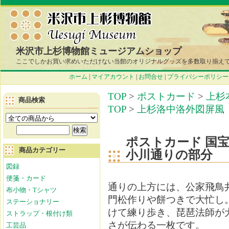
米沢市上杉博物館ミュージアムショップ
ここでしかお買い求めいただけない当館のオリジナルグッズを多数取り揃え
ホーム
|
マイアカウント
|
お問合せ
|
プライバシーポリシー
TOP
>
ポストカード
>
上杉
商品検索
TOP
>
上杉洛中洛外図屏風
ポストカード 国宝
商品カテゴリー
小川通りの部分
図録
便箋・カード
通りの上方には、公家飛鳥
布小物・Tシャツ
門松作りや餅つきで大忙し
ステーショナリー
けて練り歩き、琵琶法師が
ストラップ・根付け類
さが伝わる一枚です。
工芸品