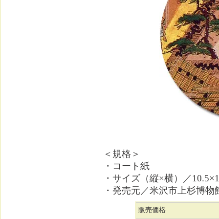
＜規格＞
・コート紙
・サイズ（縦×横）／10.5×14
・発売元／米沢市上杉博物
販売価格