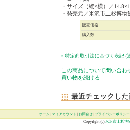
・サイズ（縦×横）／14.8×10
・発売元／米沢市上杉博物
販売価格
購入数
» 特定商取引法に基づく表記 (
この商品について問い合わ
買い物を続ける
最近チェックした
ホーム
|
マイアカウント
|
お問合せ
|
プライバシーポリシー
Copyright (c)
米沢市上杉博