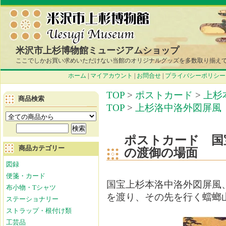
米沢市上杉博物館ミュージアムショップ
ここでしかお買い求めいただけない当館のオリジナルグッズを多数取り揃え
ホーム
|
マイアカウント
|
お問合せ
|
プライバシーポリシー
TOP
>
ポストカード
>
上杉
商品検索
TOP
>
上杉洛中洛外図屏風
ポストカード 国
商品カテゴリー
の渡御の場面
図録
便箋・カード
国宝上杉本洛中洛外図屏風
布小物・Tシャツ
を渡り、その先を行く蟷螂
ステーショナリー
ストラップ・根付け類
工芸品