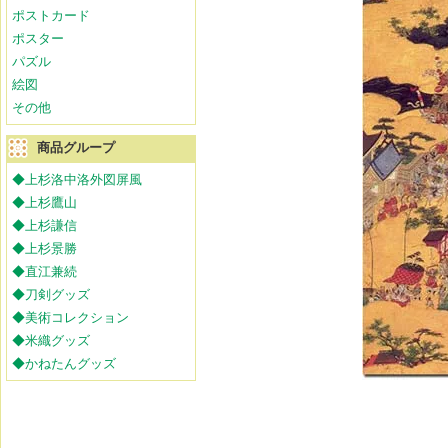
ポストカード
ポスター
パズル
絵図
その他
商品グループ
◆上杉洛中洛外図屏風
◆上杉鷹山
◆上杉謙信
◆上杉景勝
◆直江兼続
◆刀剣グッズ
◆美術コレクション
◆米織グッズ
◆かねたんグッズ