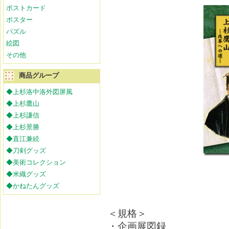
ポストカード
ポスター
パズル
絵図
その他
商品グループ
◆上杉洛中洛外図屏風
◆上杉鷹山
◆上杉謙信
◆上杉景勝
◆直江兼続
◆刀剣グッズ
◆美術コレクション
◆米織グッズ
◆かねたんグッズ
＜規格＞
・企画展図録