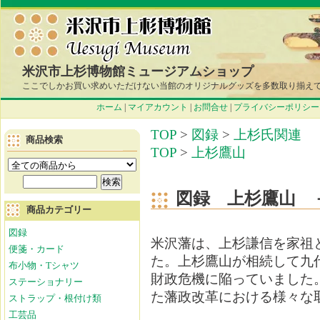
米沢市上杉博物館ミュージアムショップ
ここでしかお買い求めいただけない当館のオリジナルグッズを多数取り揃え
ホーム
|
マイアカウント
|
お問合せ
|
プライバシーポリシー
TOP
>
図録
>
上杉氏関連
商品検索
TOP
>
上杉鷹山
図録 上杉鷹山 
商品カテゴリー
図録
米沢藩は、上杉謙信を家祖
便箋・カード
た。上杉鷹山が相続して九
布小物・Tシャツ
財政危機に陥っていました
ステーショナリー
た藩政改革における様々な
ストラップ・根付け類
工芸品