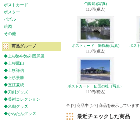
伯爵邸)(写真)
ポストカード
110円(税込)
ポスター
パズル
絵図
その他
ポストカード 舞鶴橋(写真)
ポスト
商品グループ
110円(税込)
◆上杉洛中洛外図屏風
◆上杉鷹山
◆上杉謙信
◆上杉景勝
◆直江兼続
ポストカード 伝国の杜（写真）
◆刀剣グッズ
110円(税込)
◆美術コレクション
全 [7] 商品中 [1-7] 商品を表示しています
◆米織グッズ
◆かねたんグッズ
最近チェックした商品