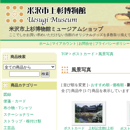
米沢市上杉博物館ミュージアムショップ
ここでしかお買い求めいただけない当館のオリジナルグッズを多数取り揃え
ホーム
|
マイアカウント
|
お問合せ
|
プライバシーポリシー
TOP
>
ポストカード
>
風景写真
商品検索
風景写真
[ 並び順を変更 ] -
おすすめ順
-
価格順
-
商品カテゴリー
全 [7] 商品中 [1-7] 商品を表示しています
図録
便箋・カード
布小物・Tシャツ
ステーショナリー
ストラップ・根付け類
工芸品
ポストカード 上杉記念館(上杉
ポスト