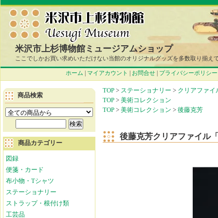
米沢市上杉博物館ミュージアムショップ
ここでしかお買い求めいただけない当館のオリジナルグッズを多数取り揃え
ホーム
|
マイアカウント
|
お問合せ
|
プライバシーポリシー
TOP
>
ステーショナリー
>
クリアファイ
商品検索
TOP
>
美術コレクション
TOP
>
美術コレクション
>
後藤克芳
後藤克芳クリアファイル「D
商品カテゴリー
図録
便箋・カード
布小物・Tシャツ
ステーショナリー
ストラップ・根付け類
工芸品