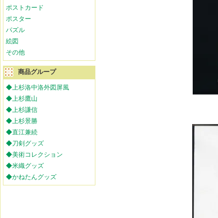
ポストカード
ポスター
パズル
絵図
その他
商品グループ
◆上杉洛中洛外図屏風
◆上杉鷹山
◆上杉謙信
◆上杉景勝
◆直江兼続
◆刀剣グッズ
◆美術コレクション
◆米織グッズ
◆かねたんグッズ