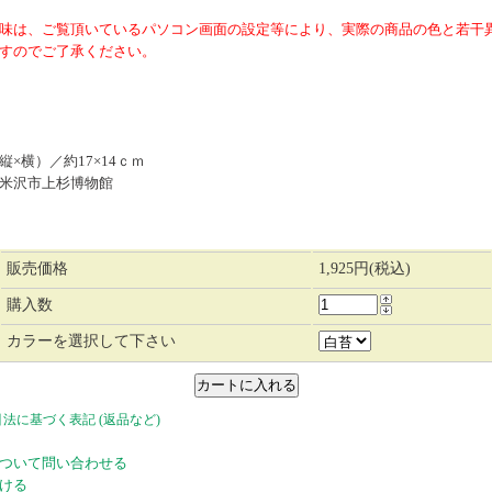
味は、ご覧頂いているパソコン画面の設定等により、実際の商品の色と若干
すのでご了承ください。
×横）／約17×14ｃｍ
米沢市上杉博物館
販売価格
1,925円(税込)
購入数
カラーを選択して下さい
引法に基づく表記 (返品など)
ついて問い合わせる
ける