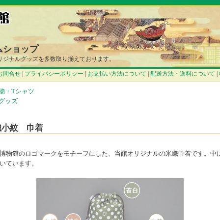
ムショップ
リジナルグッズを多数取り揃えております。
お問合せ
|
プライバシーポリシー
|
お支払い方法について
|
配送方法・送料について
|
物・Tシャツ
グッズ
織小紋 巾着
博物館のロゴマークをモチーフにした、当館オリジナルの米織巾着です。中
いています。