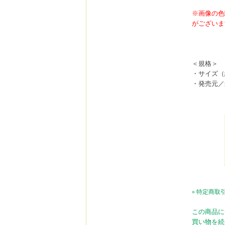
※画像の色
がございま
＜規格＞
・サイズ（縦
・発売元／
» 特定商取
この商品に
買い物を続