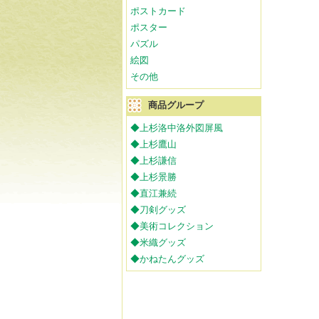
ポストカード
ポスター
パズル
絵図
その他
商品グループ
◆上杉洛中洛外図屏風
◆上杉鷹山
◆上杉謙信
◆上杉景勝
◆直江兼続
◆刀剣グッズ
◆美術コレクション
◆米織グッズ
◆かねたんグッズ