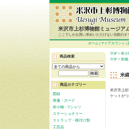
米沢市上杉博物館ミュージア
ここでしかお買い求めいただけない当館のオ
ホーム
|
マイアカウント
|
TOP
>
布小
商品検索
TOP
>
米織
米
商品カテゴリー
米沢市上杉
図録
ケットがつ
便箋・カード
布小物・Tシャツ
ステーショナリー
ストラップ・根付け類
工芸品