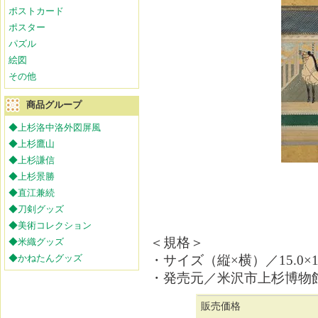
ポストカード
ポスター
パズル
絵図
その他
商品グループ
◆上杉洛中洛外図屏風
◆上杉鷹山
◆上杉謙信
◆上杉景勝
◆直江兼続
◆刀剣グッズ
◆美術コレクション
＜規格＞
◆米織グッズ
◆かねたんグッズ
・サイズ（縦×横）／15.0×10
・発売元／米沢市上杉博物
販売価格