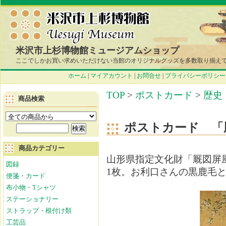
米沢市上杉博物館ミュージアムショップ
ここでしかお買い求めいただけない当館のオリジナルグッズを多数取り揃え
ホーム
|
マイアカウント
|
お問合せ
|
プライバシーポリシー
TOP
>
ポストカード
>
歴史
商品検索
ポストカード 「
商品カテゴリー
山形県指定文化財「厩図屏
図録
1枚。お利口さんの黒鹿毛
便箋・カード
布小物・Tシャツ
ステーショナリー
ストラップ・根付け類
工芸品